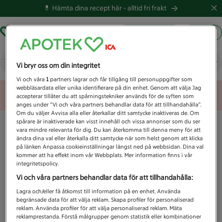
💊 Hämta dina recept här -
alltid fri frakt
Hämta ut recept
Logga in
Vad letar du efter idag?
Vi bryr oss om din integritet
Vi och våra
1
partners lagrar och får tillgång till personuppgifter som
webbläsardata eller unika identifierare på din enhet. Genom att välja Jag
Unknown error
accepterar tillåter du att spårningstekniker används för de syften som
anges under ”Vi och våra partners behandlar data för att tillhandahålla”.
Om du väljer Avvisa alla eller återkallar ditt samtycke inaktiveras de. Om
spårare är inaktiverade kan visst innehåll och vissa annonser som du ser
vara mindre relevanta för dig. Du kan återkomma till denna meny för att
ändra dina val eller återkalla ditt samtycke när som helst genom att klicka
på länken Anpassa cookieinställningar längst ned på webbsidan. Dina val
kommer att ha effekt inom vår Webbplats. Mer information finns i vår
integritetspolicy.
Vi och våra partners behandlar data för att tillhandahålla:
Lagra och/eller få åtkomst till information på en enhet. Använda
begränsade data för att välja reklam. Skapa profiler för personaliserad
reklam. Använda profiler för att välja personaliserad reklam. Mäta
reklamprestanda. Förstå målgrupper genom statistik eller kombinationer