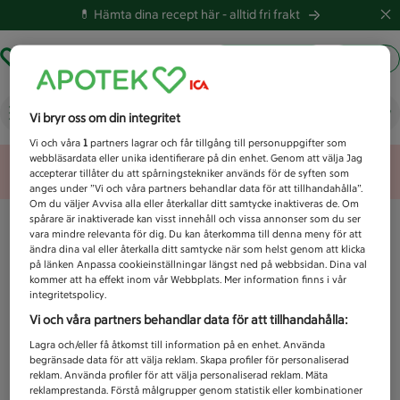
💊 Hämta dina recept här -
alltid fri frakt
Hämta ut recept
Logga in
Vad letar du efter idag?
Vi bryr oss om din integritet
Vi och våra
1
partners lagrar och får tillgång till personuppgifter som
webbläsardata eller unika identifierare på din enhet. Genom att välja Jag
Unknown error
accepterar tillåter du att spårningstekniker används för de syften som
anges under ”Vi och våra partners behandlar data för att tillhandahålla”.
Om du väljer Avvisa alla eller återkallar ditt samtycke inaktiveras de. Om
spårare är inaktiverade kan visst innehåll och vissa annonser som du ser
vara mindre relevanta för dig. Du kan återkomma till denna meny för att
ändra dina val eller återkalla ditt samtycke när som helst genom att klicka
på länken Anpassa cookieinställningar längst ned på webbsidan. Dina val
kommer att ha effekt inom vår Webbplats. Mer information finns i vår
integritetspolicy.
Vi och våra partners behandlar data för att tillhandahålla:
Lagra och/eller få åtkomst till information på en enhet. Använda
begränsade data för att välja reklam. Skapa profiler för personaliserad
reklam. Använda profiler för att välja personaliserad reklam. Mäta
reklamprestanda. Förstå målgrupper genom statistik eller kombinationer