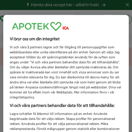
💊 Hämta dina recept här -
alltid fri frakt
Hämta ut recept
Logga in
Vad letar du efter idag?
Vi bryr oss om din integritet
Vi och våra
1
partners lagrar och får tillgång till personuppgifter som
webbläsardata eller unika identifierare på din enhet. Genom att välja Jag
Unknown error
accepterar tillåter du att spårningstekniker används för de syften som
anges under ”Vi och våra partners behandlar data för att tillhandahålla”.
Om du väljer Avvisa alla eller återkallar ditt samtycke inaktiveras de. Om
spårare är inaktiverade kan visst innehåll och vissa annonser som du ser
vara mindre relevanta för dig. Du kan återkomma till denna meny för att
ändra dina val eller återkalla ditt samtycke när som helst genom att klicka
på länken Anpassa cookieinställningar längst ned på webbsidan. Dina val
kommer att ha effekt inom vår Webbplats. Mer information finns i vår
integritetspolicy.
Vi och våra partners behandlar data för att tillhandahålla:
Lagra och/eller få åtkomst till information på en enhet. Använda
begränsade data för att välja reklam. Skapa profiler för personaliserad
reklam. Använda profiler för att välja personaliserad reklam. Mäta
reklamprestanda. Förstå målgrupper genom statistik eller kombinationer