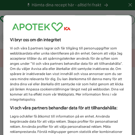
💊 Hämta dina recept här -
alltid fri frakt
Hämta ut recept
Logga in
Vad letar du efter idag?
Vi bryr oss om din integritet
Vi och våra
1
partners lagrar och får tillgång till personuppgifter som
webbläsardata eller unika identifierare på din enhet. Genom att välja Jag
Unknown error
accepterar tillåter du att spårningstekniker används för de syften som
anges under ”Vi och våra partners behandlar data för att tillhandahålla”.
Om du väljer Avvisa alla eller återkallar ditt samtycke inaktiveras de. Om
spårare är inaktiverade kan visst innehåll och vissa annonser som du ser
vara mindre relevanta för dig. Du kan återkomma till denna meny för att
ändra dina val eller återkalla ditt samtycke när som helst genom att klicka
på länken Anpassa cookieinställningar längst ned på webbsidan. Dina val
kommer att ha effekt inom vår Webbplats. Mer information finns i vår
integritetspolicy.
Vi och våra partners behandlar data för att tillhandahålla:
Lagra och/eller få åtkomst till information på en enhet. Använda
begränsade data för att välja reklam. Skapa profiler för personaliserad
reklam. Använda profiler för att välja personaliserad reklam. Mäta
reklamprestanda. Förstå målgrupper genom statistik eller kombinationer