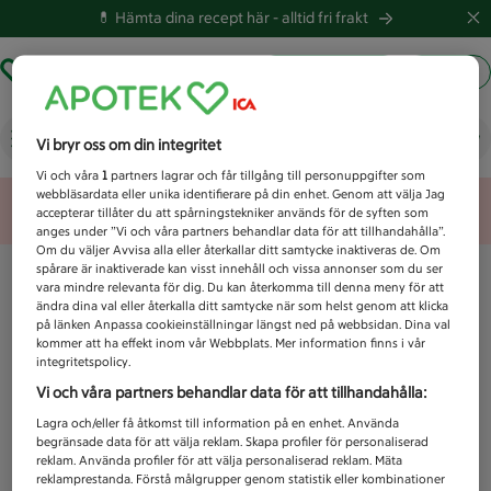
💊 Hämta dina recept här -
alltid fri frakt
Hämta ut recept
Logga in
Vad letar du efter idag?
Vi bryr oss om din integritet
Vi och våra
1
partners lagrar och får tillgång till personuppgifter som
webbläsardata eller unika identifierare på din enhet. Genom att välja Jag
Unknown error
accepterar tillåter du att spårningstekniker används för de syften som
anges under ”Vi och våra partners behandlar data för att tillhandahålla”.
Om du väljer Avvisa alla eller återkallar ditt samtycke inaktiveras de. Om
spårare är inaktiverade kan visst innehåll och vissa annonser som du ser
vara mindre relevanta för dig. Du kan återkomma till denna meny för att
ändra dina val eller återkalla ditt samtycke när som helst genom att klicka
på länken Anpassa cookieinställningar längst ned på webbsidan. Dina val
kommer att ha effekt inom vår Webbplats. Mer information finns i vår
integritetspolicy.
Vi och våra partners behandlar data för att tillhandahålla:
Lagra och/eller få åtkomst till information på en enhet. Använda
begränsade data för att välja reklam. Skapa profiler för personaliserad
reklam. Använda profiler för att välja personaliserad reklam. Mäta
reklamprestanda. Förstå målgrupper genom statistik eller kombinationer