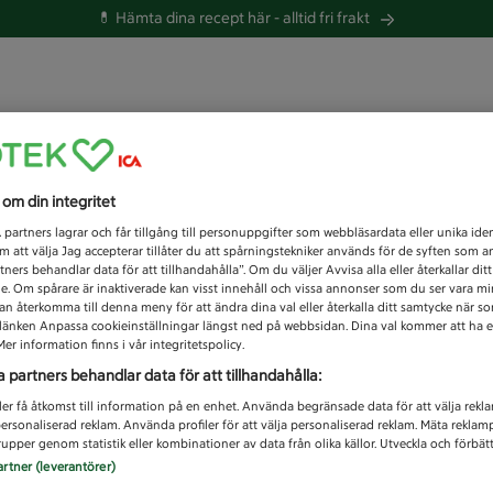
💊 Hämta dina recept här -
alltid fri frakt
 du efter idag?
s om din integritet
Unknown error
1
partners lagrar och får tillgång till personuppgifter som webbläsardata eller unika iden
 att välja Jag accepterar tillåter du att spårningstekniker används för de syften som 
tners behandlar data för att tillhandahålla”. Om du väljer Avvisa alla eller återkallar dit
de. Om spårare är inaktiverade kan visst innehåll och vissa annonser som du ser vara m
kan återkomma till denna meny för att ändra dina val eller återkalla ditt samtycke när 
å länken Anpassa cookieinställningar längst ned på webbsidan. Dina val kommer att ha e
er information finns i vår integritetspolicy.
a partners behandlar data för att tillhandahålla:
ler få åtkomst till information på en enhet. Använda begränsade data för att välja rekl
 personaliserad reklam. Använda profiler för att välja personaliserad reklam. Mäta reklam
upper genom statistik eller kombinationer av data från olika källor. Utveckla och förbättr
artner (leverantörer)