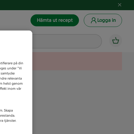
Hämta ut recept
Logga in
tifierare på din
anges under ”Vi
t samtycke
indre relevanta
som helst genom
ffekt inom vår
am. Skapa
prestanda.
a tjänster.