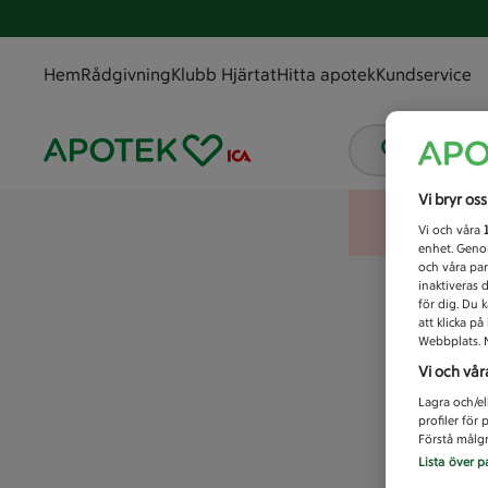
Hem
Rådgivning
Klubb Hjärtat
Hitta apotek
Kundservice
Vad letar
Vi bryr os
Vi och våra
enhet. Genom
och våra par
inaktiveras 
för dig. Du 
att klicka p
Webbplats. M
Vi och vår
Lagra och/el
profiler för
Förstå målgr
Lista över p