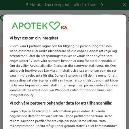
💊 Hämta dina recept här -
alltid fri frakt
Hämta ut recept
Logga in
Vad letar du efter idag?
Vi bryr oss om din integritet
Vi och våra
1
partners lagrar och får tillgång till personuppgifter som
webbläsardata eller unika identifierare på din enhet. Genom att välja Jag
Unknown error
accepterar tillåter du att spårningstekniker används för de syften som
anges under ”Vi och våra partners behandlar data för att tillhandahålla”.
Om du väljer Avvisa alla eller återkallar ditt samtycke inaktiveras de. Om
spårare är inaktiverade kan visst innehåll och vissa annonser som du ser
vara mindre relevanta för dig. Du kan återkomma till denna meny för att
ändra dina val eller återkalla ditt samtycke när som helst genom att klicka
på länken Anpassa cookieinställningar längst ned på webbsidan. Dina val
kommer att ha effekt inom vår Webbplats. Mer information finns i vår
integritetspolicy.
Vi och våra partners behandlar data för att tillhandahålla:
Lagra och/eller få åtkomst till information på en enhet. Använda
begränsade data för att välja reklam. Skapa profiler för personaliserad
reklam. Använda profiler för att välja personaliserad reklam. Mäta
reklamprestanda. Förstå målgrupper genom statistik eller kombinationer