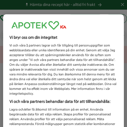
💊 Hämta dina recept här -
alltid fri frakt
Hämta ut recept
Logga in
Vad letar du efter idag?
Vi bryr oss om din integritet
Vi och våra
1
partners lagrar och får tillgång till personuppgifter som
webbläsardata eller unika identifierare på din enhet. Genom att välja Jag
Unknown error
accepterar tillåter du att spårningstekniker används för de syften som
anges under ”Vi och våra partners behandlar data för att tillhandahålla”.
Om du väljer Avvisa alla eller återkallar ditt samtycke inaktiveras de. Om
spårare är inaktiverade kan visst innehåll och vissa annonser som du ser
vara mindre relevanta för dig. Du kan återkomma till denna meny för att
ändra dina val eller återkalla ditt samtycke när som helst genom att klicka
på länken Anpassa cookieinställningar längst ned på webbsidan. Dina val
kommer att ha effekt inom vår Webbplats. Mer information finns i vår
integritetspolicy.
Vi och våra partners behandlar data för att tillhandahålla:
Lagra och/eller få åtkomst till information på en enhet. Använda
begränsade data för att välja reklam. Skapa profiler för personaliserad
reklam. Använda profiler för att välja personaliserad reklam. Mäta
reklamprestanda. Förstå målgrupper genom statistik eller kombinationer