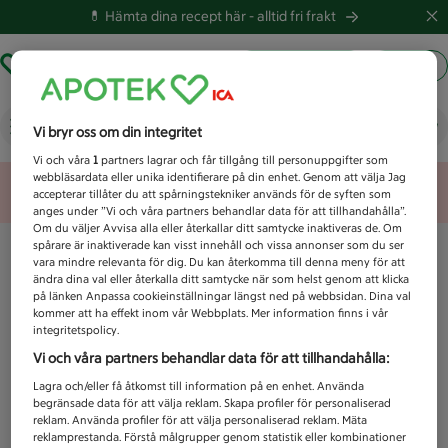
💊 Hämta dina recept här -
alltid fri frakt
Hämta ut recept
Logga in
Vad letar du efter idag?
Vi bryr oss om din integritet
Vi och våra
1
partners lagrar och får tillgång till personuppgifter som
webbläsardata eller unika identifierare på din enhet. Genom att välja Jag
Unknown error
accepterar tillåter du att spårningstekniker används för de syften som
anges under ”Vi och våra partners behandlar data för att tillhandahålla”.
Om du väljer Avvisa alla eller återkallar ditt samtycke inaktiveras de. Om
spårare är inaktiverade kan visst innehåll och vissa annonser som du ser
vara mindre relevanta för dig. Du kan återkomma till denna meny för att
ändra dina val eller återkalla ditt samtycke när som helst genom att klicka
på länken Anpassa cookieinställningar längst ned på webbsidan. Dina val
kommer att ha effekt inom vår Webbplats. Mer information finns i vår
integritetspolicy.
Vi och våra partners behandlar data för att tillhandahålla:
Lagra och/eller få åtkomst till information på en enhet. Använda
begränsade data för att välja reklam. Skapa profiler för personaliserad
reklam. Använda profiler för att välja personaliserad reklam. Mäta
reklamprestanda. Förstå målgrupper genom statistik eller kombinationer