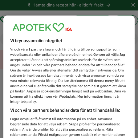
💊 Hämta dina recept här -
alltid fri frakt
Hämta ut recept
Logga in
Vad letar du efter idag?
Vi bryr oss om din integritet
Vi och våra
1
partners lagrar och får tillgång till personuppgifter som
webbläsardata eller unika identifierare på din enhet. Genom att välja Jag
Unknown error
accepterar tillåter du att spårningstekniker används för de syften som
anges under ”Vi och våra partners behandlar data för att tillhandahålla”.
Om du väljer Avvisa alla eller återkallar ditt samtycke inaktiveras de. Om
spårare är inaktiverade kan visst innehåll och vissa annonser som du ser
vara mindre relevanta för dig. Du kan återkomma till denna meny för att
ändra dina val eller återkalla ditt samtycke när som helst genom att klicka
på länken Anpassa cookieinställningar längst ned på webbsidan. Dina val
kommer att ha effekt inom vår Webbplats. Mer information finns i vår
integritetspolicy.
Vi och våra partners behandlar data för att tillhandahålla:
Lagra och/eller få åtkomst till information på en enhet. Använda
begränsade data för att välja reklam. Skapa profiler för personaliserad
reklam. Använda profiler för att välja personaliserad reklam. Mäta
reklamprestanda. Förstå målgrupper genom statistik eller kombinationer