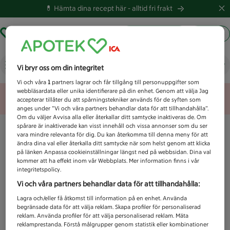
💊 Hämta dina recept här -
alltid fri frakt
Hämta ut recept
Logga in
Vad letar du efter idag?
Vi bryr oss om din integritet
Vi och våra
1
partners lagrar och får tillgång till personuppgifter som
webbläsardata eller unika identifierare på din enhet. Genom att välja Jag
Unknown error
accepterar tillåter du att spårningstekniker används för de syften som
anges under ”Vi och våra partners behandlar data för att tillhandahålla”.
Om du väljer Avvisa alla eller återkallar ditt samtycke inaktiveras de. Om
spårare är inaktiverade kan visst innehåll och vissa annonser som du ser
vara mindre relevanta för dig. Du kan återkomma till denna meny för att
ändra dina val eller återkalla ditt samtycke när som helst genom att klicka
på länken Anpassa cookieinställningar längst ned på webbsidan. Dina val
kommer att ha effekt inom vår Webbplats. Mer information finns i vår
integritetspolicy.
Vi och våra partners behandlar data för att tillhandahålla:
Lagra och/eller få åtkomst till information på en enhet. Använda
begränsade data för att välja reklam. Skapa profiler för personaliserad
reklam. Använda profiler för att välja personaliserad reklam. Mäta
reklamprestanda. Förstå målgrupper genom statistik eller kombinationer