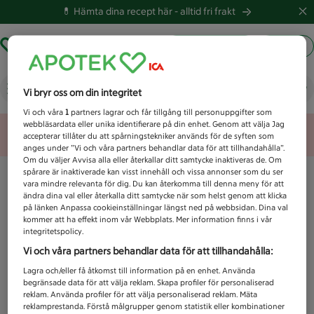
💊 Hämta dina recept här -
alltid fri frakt
Hämta ut recept
Logga in
Vad letar du efter idag?
Vi bryr oss om din integritet
Vi och våra
1
partners lagrar och får tillgång till personuppgifter som
webbläsardata eller unika identifierare på din enhet. Genom att välja Jag
Unknown error
accepterar tillåter du att spårningstekniker används för de syften som
anges under ”Vi och våra partners behandlar data för att tillhandahålla”.
Om du väljer Avvisa alla eller återkallar ditt samtycke inaktiveras de. Om
spårare är inaktiverade kan visst innehåll och vissa annonser som du ser
vara mindre relevanta för dig. Du kan återkomma till denna meny för att
ändra dina val eller återkalla ditt samtycke när som helst genom att klicka
på länken Anpassa cookieinställningar längst ned på webbsidan. Dina val
kommer att ha effekt inom vår Webbplats. Mer information finns i vår
integritetspolicy.
Vi och våra partners behandlar data för att tillhandahålla:
Lagra och/eller få åtkomst till information på en enhet. Använda
begränsade data för att välja reklam. Skapa profiler för personaliserad
reklam. Använda profiler för att välja personaliserad reklam. Mäta
reklamprestanda. Förstå målgrupper genom statistik eller kombinationer