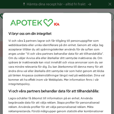
💊 Hämta dina recept här -
alltid fri frakt
Hämta ut recept
Logga in
Vad letar du efter idag?
Vi bryr oss om din integritet
Vi och våra
1
partners lagrar och får tillgång till personuppgifter som
webbläsardata eller unika identifierare på din enhet. Genom att välja Jag
Unknown error
accepterar tillåter du att spårningstekniker används för de syften som
anges under ”Vi och våra partners behandlar data för att tillhandahålla”.
Om du väljer Avvisa alla eller återkallar ditt samtycke inaktiveras de. Om
spårare är inaktiverade kan visst innehåll och vissa annonser som du ser
vara mindre relevanta för dig. Du kan återkomma till denna meny för att
ändra dina val eller återkalla ditt samtycke när som helst genom att klicka
på länken Anpassa cookieinställningar längst ned på webbsidan. Dina val
kommer att ha effekt inom vår Webbplats. Mer information finns i vår
integritetspolicy.
Vi och våra partners behandlar data för att tillhandahålla:
Lagra och/eller få åtkomst till information på en enhet. Använda
begränsade data för att välja reklam. Skapa profiler för personaliserad
reklam. Använda profiler för att välja personaliserad reklam. Mäta
reklamprestanda. Förstå målgrupper genom statistik eller kombinationer