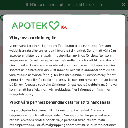
💊 Hämta dina recept här -
alltid fri frakt
Hämta ut recept
Logga in
Vad letar du efter idag?
Vi bryr oss om din integritet
Vi och våra
1
partners lagrar och får tillgång till personuppgifter som
webbläsardata eller unika identifierare på din enhet. Genom att välja Jag
Unknown error
accepterar tillåter du att spårningstekniker används för de syften som
anges under ”Vi och våra partners behandlar data för att tillhandahålla”.
Om du väljer Avvisa alla eller återkallar ditt samtycke inaktiveras de. Om
spårare är inaktiverade kan visst innehåll och vissa annonser som du ser
vara mindre relevanta för dig. Du kan återkomma till denna meny för att
ändra dina val eller återkalla ditt samtycke när som helst genom att klicka
på länken Anpassa cookieinställningar längst ned på webbsidan. Dina val
kommer att ha effekt inom vår Webbplats. Mer information finns i vår
integritetspolicy.
Vi och våra partners behandlar data för att tillhandahålla:
Lagra och/eller få åtkomst till information på en enhet. Använda
begränsade data för att välja reklam. Skapa profiler för personaliserad
reklam. Använda profiler för att välja personaliserad reklam. Mäta
reklamprestanda. Förstå målgrupper genom statistik eller kombinationer