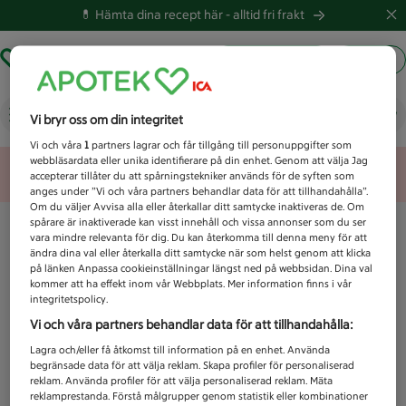
💊 Hämta dina recept här -
alltid fri frakt
Hämta ut recept
Logga in
Vad letar du efter idag?
Vi bryr oss om din integritet
Vi och våra
1
partners lagrar och får tillgång till personuppgifter som
webbläsardata eller unika identifierare på din enhet. Genom att välja Jag
Unknown error
accepterar tillåter du att spårningstekniker används för de syften som
anges under ”Vi och våra partners behandlar data för att tillhandahålla”.
Om du väljer Avvisa alla eller återkallar ditt samtycke inaktiveras de. Om
spårare är inaktiverade kan visst innehåll och vissa annonser som du ser
vara mindre relevanta för dig. Du kan återkomma till denna meny för att
ändra dina val eller återkalla ditt samtycke när som helst genom att klicka
på länken Anpassa cookieinställningar längst ned på webbsidan. Dina val
kommer att ha effekt inom vår Webbplats. Mer information finns i vår
integritetspolicy.
Vi och våra partners behandlar data för att tillhandahålla:
Lagra och/eller få åtkomst till information på en enhet. Använda
begränsade data för att välja reklam. Skapa profiler för personaliserad
reklam. Använda profiler för att välja personaliserad reklam. Mäta
reklamprestanda. Förstå målgrupper genom statistik eller kombinationer