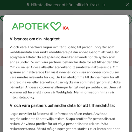
💊 Hämta dina recept här -
alltid fri frakt
Hämta ut recept
Logga in
Vad letar du efter idag?
Vi bryr oss om din integritet
Vi och våra
1
partners lagrar och får tillgång till personuppgifter som
webbläsardata eller unika identifierare på din enhet. Genom att välja Jag
Unknown error
accepterar tillåter du att spårningstekniker används för de syften som
anges under ”Vi och våra partners behandlar data för att tillhandahålla”.
Om du väljer Avvisa alla eller återkallar ditt samtycke inaktiveras de. Om
spårare är inaktiverade kan visst innehåll och vissa annonser som du ser
vara mindre relevanta för dig. Du kan återkomma till denna meny för att
ändra dina val eller återkalla ditt samtycke när som helst genom att klicka
på länken Anpassa cookieinställningar längst ned på webbsidan. Dina val
kommer att ha effekt inom vår Webbplats. Mer information finns i vår
integritetspolicy.
Vi och våra partners behandlar data för att tillhandahålla:
Lagra och/eller få åtkomst till information på en enhet. Använda
begränsade data för att välja reklam. Skapa profiler för personaliserad
reklam. Använda profiler för att välja personaliserad reklam. Mäta
reklamprestanda. Förstå målgrupper genom statistik eller kombinationer