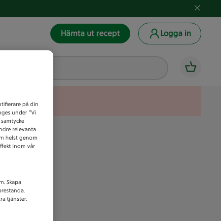
Hämta ut recept
Logga in
tifierare på din
anges under ”Vi
t samtycke
indre relevanta
som helst genom
ffekt inom vår
am. Skapa
prestanda.
a tjänster.