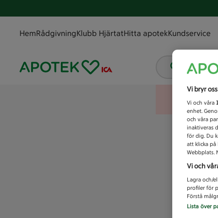
Hem
Rådgivning
Klubb Hjärtat
Hitta apotek
Kundservice
Vad letar
Vi bryr os
Vi och våra
enhet. Genom
och våra par
inaktiveras 
för dig. Du 
att klicka p
Webbplats. M
Vi och vår
Lagra och/el
profiler för
Förstå målgr
Lista över p