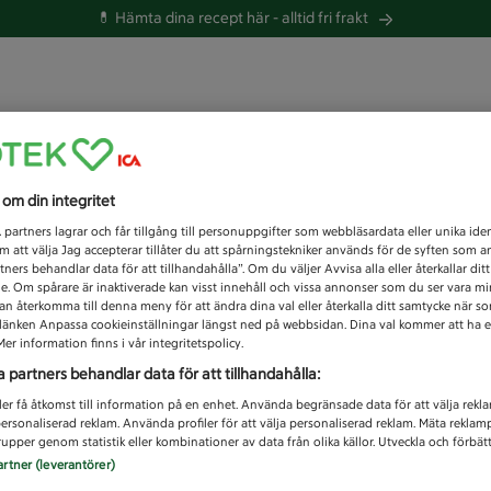
💊 Hämta dina recept här -
alltid fri frakt
 du efter idag?
s om din integritet
Unknown error
1
partners lagrar och får tillgång till personuppgifter som webbläsardata eller unika iden
 att välja Jag accepterar tillåter du att spårningstekniker används för de syften som 
tners behandlar data för att tillhandahålla”. Om du väljer Avvisa alla eller återkallar dit
de. Om spårare är inaktiverade kan visst innehåll och vissa annonser som du ser vara m
kan återkomma till denna meny för att ändra dina val eller återkalla ditt samtycke när 
å länken Anpassa cookieinställningar längst ned på webbsidan. Dina val kommer att ha e
er information finns i vår integritetspolicy.
a partners behandlar data för att tillhandahålla:
ler få åtkomst till information på en enhet. Använda begränsade data för att välja rekl
 personaliserad reklam. Använda profiler för att välja personaliserad reklam. Mäta reklam
upper genom statistik eller kombinationer av data från olika källor. Utveckla och förbättr
artner (leverantörer)