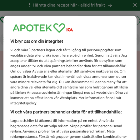
💊 Hämta dina recept här -
alltid fri frakt
Hämta ut recept
Logga in
Vad letar du efter idag?
Vi bryr oss om din integritet
Vi och våra
1
partners lagrar och får tillgång till personuppgifter som
webbläsardata eller unika identifierare på din enhet. Genom att välja Jag
Unknown error
accepterar tillåter du att spårningstekniker används för de syften som
anges under ”Vi och våra partners behandlar data för att tillhandahålla”.
Om du väljer Avvisa alla eller återkallar ditt samtycke inaktiveras de. Om
spårare är inaktiverade kan visst innehåll och vissa annonser som du ser
vara mindre relevanta för dig. Du kan återkomma till denna meny för att
ändra dina val eller återkalla ditt samtycke när som helst genom att klicka
på länken Anpassa cookieinställningar längst ned på webbsidan. Dina val
kommer att ha effekt inom vår Webbplats. Mer information finns i vår
integritetspolicy.
Vi och våra partners behandlar data för att tillhandahålla:
Lagra och/eller få åtkomst till information på en enhet. Använda
begränsade data för att välja reklam. Skapa profiler för personaliserad
reklam. Använda profiler för att välja personaliserad reklam. Mäta
reklamprestanda. Förstå målgrupper genom statistik eller kombinationer