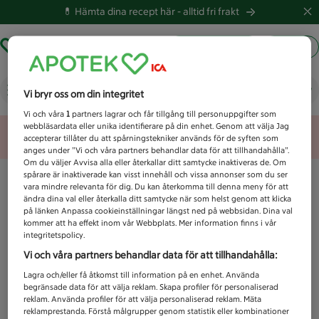
💊 Hämta dina recept här -
alltid fri frakt
Hämta ut recept
Logga in
Vad letar du efter idag?
Vi bryr oss om din integritet
Vi och våra
1
partners lagrar och får tillgång till personuppgifter som
webbläsardata eller unika identifierare på din enhet. Genom att välja Jag
Unknown error
accepterar tillåter du att spårningstekniker används för de syften som
anges under ”Vi och våra partners behandlar data för att tillhandahålla”.
Om du väljer Avvisa alla eller återkallar ditt samtycke inaktiveras de. Om
spårare är inaktiverade kan visst innehåll och vissa annonser som du ser
vara mindre relevanta för dig. Du kan återkomma till denna meny för att
ändra dina val eller återkalla ditt samtycke när som helst genom att klicka
på länken Anpassa cookieinställningar längst ned på webbsidan. Dina val
kommer att ha effekt inom vår Webbplats. Mer information finns i vår
integritetspolicy.
Vi och våra partners behandlar data för att tillhandahålla:
Lagra och/eller få åtkomst till information på en enhet. Använda
begränsade data för att välja reklam. Skapa profiler för personaliserad
reklam. Använda profiler för att välja personaliserad reklam. Mäta
reklamprestanda. Förstå målgrupper genom statistik eller kombinationer