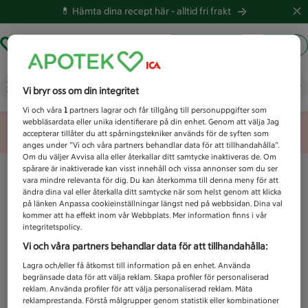
💊 Hämta dina recept här -
alltid fri frakt
Hämta ut recept
Logga in
Vad letar du efter idag?
Vi bryr oss om din integritet
Vi och våra
1
partners lagrar och får tillgång till personuppgifter som
webbläsardata eller unika identifierare på din enhet. Genom att välja Jag
Unknown error
accepterar tillåter du att spårningstekniker används för de syften som
anges under ”Vi och våra partners behandlar data för att tillhandahålla”.
Om du väljer Avvisa alla eller återkallar ditt samtycke inaktiveras de. Om
spårare är inaktiverade kan visst innehåll och vissa annonser som du ser
vara mindre relevanta för dig. Du kan återkomma till denna meny för att
ändra dina val eller återkalla ditt samtycke när som helst genom att klicka
på länken Anpassa cookieinställningar längst ned på webbsidan. Dina val
kommer att ha effekt inom vår Webbplats. Mer information finns i vår
integritetspolicy.
Vi och våra partners behandlar data för att tillhandahålla:
Lagra och/eller få åtkomst till information på en enhet. Använda
begränsade data för att välja reklam. Skapa profiler för personaliserad
reklam. Använda profiler för att välja personaliserad reklam. Mäta
reklamprestanda. Förstå målgrupper genom statistik eller kombinationer