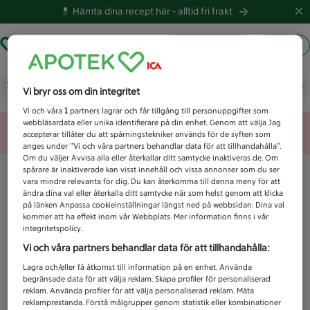
💊 Hämta dina recept här -
alltid fri frakt
Hämta ut recept
Logga in
Vad letar du efter idag?
Vi bryr oss om din integritet
Vi och våra
1
partners lagrar och får tillgång till personuppgifter som
webbläsardata eller unika identifierare på din enhet. Genom att välja Jag
Unknown error
accepterar tillåter du att spårningstekniker används för de syften som
anges under ”Vi och våra partners behandlar data för att tillhandahålla”.
Om du väljer Avvisa alla eller återkallar ditt samtycke inaktiveras de. Om
spårare är inaktiverade kan visst innehåll och vissa annonser som du ser
vara mindre relevanta för dig. Du kan återkomma till denna meny för att
ändra dina val eller återkalla ditt samtycke när som helst genom att klicka
på länken Anpassa cookieinställningar längst ned på webbsidan. Dina val
kommer att ha effekt inom vår Webbplats. Mer information finns i vår
integritetspolicy.
Vi och våra partners behandlar data för att tillhandahålla:
Lagra och/eller få åtkomst till information på en enhet. Använda
begränsade data för att välja reklam. Skapa profiler för personaliserad
reklam. Använda profiler för att välja personaliserad reklam. Mäta
reklamprestanda. Förstå målgrupper genom statistik eller kombinationer