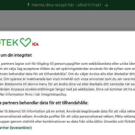
💊 Hämta dina recept här -
alltid fri frakt
 du efter idag?
s om din integritet
Unknown error
1
partners lagrar och får tillgång till personuppgifter som webbläsardata eller unika iden
 att välja Jag accepterar tillåter du att spårningstekniker används för de syften som 
tners behandlar data för att tillhandahålla”. Om du väljer Avvisa alla eller återkallar dit
de. Om spårare är inaktiverade kan visst innehåll och vissa annonser som du ser vara m
kan återkomma till denna meny för att ändra dina val eller återkalla ditt samtycke när 
å länken Anpassa cookieinställningar längst ned på webbsidan. Dina val kommer att ha e
er information finns i vår integritetspolicy.
a partners behandlar data för att tillhandahålla:
ler få åtkomst till information på en enhet. Använda begränsade data för att välja rekl
 personaliserad reklam. Använda profiler för att välja personaliserad reklam. Mäta reklam
upper genom statistik eller kombinationer av data från olika källor. Utveckla och förbättr
artner (leverantörer)