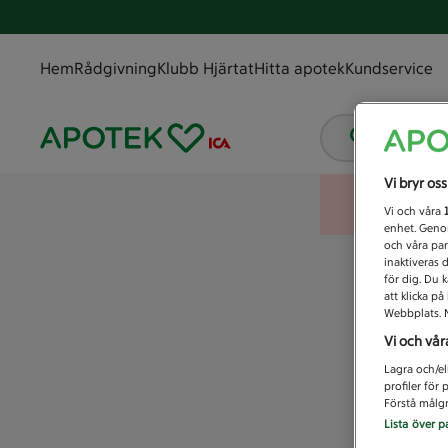
Hem
Rådgivning
Klubb Hjärtat
Hitta apotek
Kundservice
Vad letar
Vi bryr os
Vi och våra
enhet. Genom
och våra par
inaktiveras 
för dig. Du 
att klicka p
Webbplats. M
Vi och vår
Lagra och/el
profiler för
Förstå målgr
Lista över p