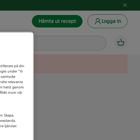
Hämta ut recept
Logga in
tifierare på din
anges under ”Vi
t samtycke
indre relevanta
som helst genom
ffekt inom vår
am. Skapa
prestanda.
a tjänster.