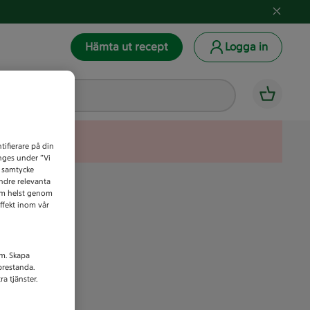
Hämta ut recept
Logga in
tifierare på din
anges under ”Vi
t samtycke
indre relevanta
som helst genom
ffekt inom vår
am. Skapa
prestanda.
a tjänster.