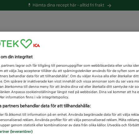
💊 Hämta dina recept här -
alltid fri frakt
 du efter idag?
s om din integritet
Unknown error
1
partners lagrar och får tillgång till personuppgifter som webbläsardata eller unika iden
 att välja Jag accepterar tillåter du att spårningstekniker används för de syften som 
tners behandlar data för att tillhandahålla”. Om du väljer Avvisa alla eller återkallar dit
de. Om spårare är inaktiverade kan visst innehåll och vissa annonser som du ser vara m
kan återkomma till denna meny för att ändra dina val eller återkalla ditt samtycke när 
å länken Anpassa cookieinställningar längst ned på webbsidan. Dina val kommer att ha e
er information finns i vår integritetspolicy.
a partners behandlar data för att tillhandahålla:
ler få åtkomst till information på en enhet. Använda begränsade data för att välja rekl
 personaliserad reklam. Använda profiler för att välja personaliserad reklam. Mäta reklam
upper genom statistik eller kombinationer av data från olika källor. Utveckla och förbättr
artner (leverantörer)