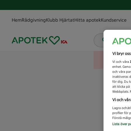
Hem
Rådgivning
Klubb Hjärtat
Hitta apotek
Kundservice
Vad letar
Vi bryr os
Vi och våra
enhet. Genom
och våra par
inaktiveras 
för dig. Du 
att klicka p
Webbplats. M
Vi och vår
Lagra och/el
profiler för
Förstå målgr
Lista över p