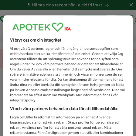
💊 Hämta dina recept här -
alltid fri frakt
Hämta ut recept
Logga in
Vad letar du efter idag?
Vi bryr oss om din integritet
Vi och våra
1
partners lagrar och får tillgång till personuppgifter som
webbläsardata eller unika identifierare på din enhet. Genom att välja Jag
Unknown error
accepterar tillåter du att spårningstekniker används för de syften som
anges under ”Vi och våra partners behandlar data för att tillhandahålla”.
Om du väljer Avvisa alla eller återkallar ditt samtycke inaktiveras de. Om
spårare är inaktiverade kan visst innehåll och vissa annonser som du ser
vara mindre relevanta för dig. Du kan återkomma till denna meny för att
ändra dina val eller återkalla ditt samtycke när som helst genom att klicka
på länken Anpassa cookieinställningar längst ned på webbsidan. Dina val
kommer att ha effekt inom vår Webbplats. Mer information finns i vår
integritetspolicy.
Vi och våra partners behandlar data för att tillhandahålla:
Lagra och/eller få åtkomst till information på en enhet. Använda
begränsade data för att välja reklam. Skapa profiler för personaliserad
reklam. Använda profiler för att välja personaliserad reklam. Mäta
reklamprestanda. Förstå målgrupper genom statistik eller kombinationer