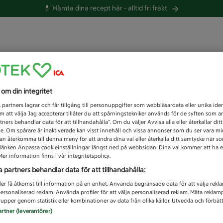
💊 Hämta dina recept här -
alltid fri frakt
 du efter idag?
s om din integritet
Unknown error
1
partners lagrar och får tillgång till personuppgifter som webbläsardata eller unika iden
 att välja Jag accepterar tillåter du att spårningstekniker används för de syften som 
tners behandlar data för att tillhandahålla”. Om du väljer Avvisa alla eller återkallar dit
de. Om spårare är inaktiverade kan visst innehåll och vissa annonser som du ser vara m
kan återkomma till denna meny för att ändra dina val eller återkalla ditt samtycke när 
å länken Anpassa cookieinställningar längst ned på webbsidan. Dina val kommer att ha e
er information finns i vår integritetspolicy.
a partners behandlar data för att tillhandahålla:
ler få åtkomst till information på en enhet. Använda begränsade data för att välja rekl
 personaliserad reklam. Använda profiler för att välja personaliserad reklam. Mäta reklam
upper genom statistik eller kombinationer av data från olika källor. Utveckla och förbättr
artner (leverantörer)