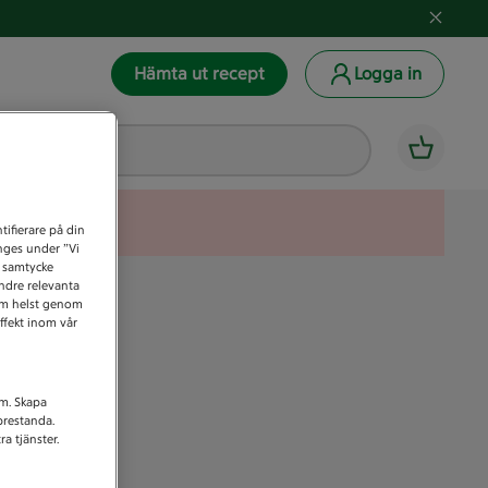
Hämta ut recept
Logga in
tifierare på din
anges under ”Vi
t samtycke
indre relevanta
som helst genom
ffekt inom vår
am. Skapa
prestanda.
a tjänster.