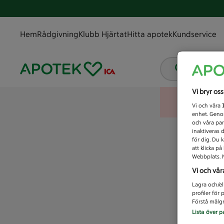
Hem
Rådgivning
Klubb Hjärtat
Hitta apotek
Kundservice
Vad letar
Vi bryr os
Vi och våra
enhet. Genom
och våra par
inaktiveras 
för dig. Du 
att klicka p
Webbplats. M
Vi och vår
Lagra och/el
profiler för
Förstå målgr
Lista över p