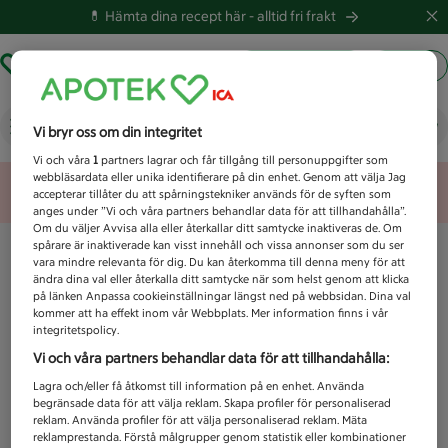
💊 Hämta dina recept här -
alltid fri frakt
Hämta ut recept
Logga in
Vad letar du efter idag?
Vi bryr oss om din integritet
Vi och våra
1
partners lagrar och får tillgång till personuppgifter som
webbläsardata eller unika identifierare på din enhet. Genom att välja Jag
Unknown error
accepterar tillåter du att spårningstekniker används för de syften som
anges under ”Vi och våra partners behandlar data för att tillhandahålla”.
Om du väljer Avvisa alla eller återkallar ditt samtycke inaktiveras de. Om
spårare är inaktiverade kan visst innehåll och vissa annonser som du ser
vara mindre relevanta för dig. Du kan återkomma till denna meny för att
ändra dina val eller återkalla ditt samtycke när som helst genom att klicka
på länken Anpassa cookieinställningar längst ned på webbsidan. Dina val
kommer att ha effekt inom vår Webbplats. Mer information finns i vår
integritetspolicy.
Vi och våra partners behandlar data för att tillhandahålla:
Lagra och/eller få åtkomst till information på en enhet. Använda
begränsade data för att välja reklam. Skapa profiler för personaliserad
reklam. Använda profiler för att välja personaliserad reklam. Mäta
reklamprestanda. Förstå målgrupper genom statistik eller kombinationer