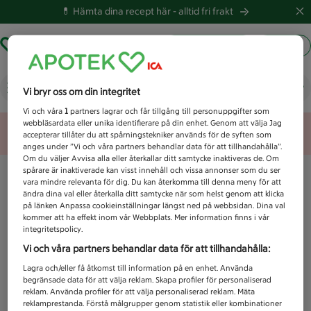
💊 Hämta dina recept här -
alltid fri frakt
Hämta ut recept
Logga in
Vad letar du efter idag?
Vi bryr oss om din integritet
Vi och våra
1
partners lagrar och får tillgång till personuppgifter som
webbläsardata eller unika identifierare på din enhet. Genom att välja Jag
Unknown error
accepterar tillåter du att spårningstekniker används för de syften som
anges under ”Vi och våra partners behandlar data för att tillhandahålla”.
Om du väljer Avvisa alla eller återkallar ditt samtycke inaktiveras de. Om
spårare är inaktiverade kan visst innehåll och vissa annonser som du ser
vara mindre relevanta för dig. Du kan återkomma till denna meny för att
ändra dina val eller återkalla ditt samtycke när som helst genom att klicka
på länken Anpassa cookieinställningar längst ned på webbsidan. Dina val
kommer att ha effekt inom vår Webbplats. Mer information finns i vår
integritetspolicy.
Vi och våra partners behandlar data för att tillhandahålla:
Lagra och/eller få åtkomst till information på en enhet. Använda
begränsade data för att välja reklam. Skapa profiler för personaliserad
reklam. Använda profiler för att välja personaliserad reklam. Mäta
reklamprestanda. Förstå målgrupper genom statistik eller kombinationer