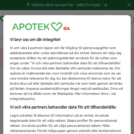
💊 Hämta dina recept här -
alltid fri frakt
Hämta ut recept
Logga in
Vad letar du efter idag?
Vi bryr oss om din integritet
Vi och våra
1
partners lagrar och får tillgång till personuppgifter som
webbläsardata eller unika identifierare på din enhet. Genom att välja Jag
Unknown error
accepterar tillåter du att spårningstekniker används för de syften som
anges under ”Vi och våra partners behandlar data för att tillhandahålla”.
Om du väljer Avvisa alla eller återkallar ditt samtycke inaktiveras de. Om
spårare är inaktiverade kan visst innehåll och vissa annonser som du ser
vara mindre relevanta för dig. Du kan återkomma till denna meny för att
ändra dina val eller återkalla ditt samtycke när som helst genom att klicka
på länken Anpassa cookieinställningar längst ned på webbsidan. Dina val
kommer att ha effekt inom vår Webbplats. Mer information finns i vår
integritetspolicy.
Vi och våra partners behandlar data för att tillhandahålla:
Lagra och/eller få åtkomst till information på en enhet. Använda
begränsade data för att välja reklam. Skapa profiler för personaliserad
reklam. Använda profiler för att välja personaliserad reklam. Mäta
reklamprestanda. Förstå målgrupper genom statistik eller kombinationer