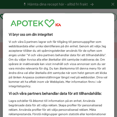
💊 Hämta dina recept här -
alltid fri frakt
Hämta ut recept
Logga in
Vad letar du efter idag?
Vi bryr oss om din integritet
Vi och våra
1
partners lagrar och får tillgång till personuppgifter som
webbläsardata eller unika identifierare på din enhet. Genom att välja Jag
Unknown error
accepterar tillåter du att spårningstekniker används för de syften som
anges under ”Vi och våra partners behandlar data för att tillhandahålla”.
Om du väljer Avvisa alla eller återkallar ditt samtycke inaktiveras de. Om
spårare är inaktiverade kan visst innehåll och vissa annonser som du ser
vara mindre relevanta för dig. Du kan återkomma till denna meny för att
ändra dina val eller återkalla ditt samtycke när som helst genom att klicka
på länken Anpassa cookieinställningar längst ned på webbsidan. Dina val
kommer att ha effekt inom vår Webbplats. Mer information finns i vår
integritetspolicy.
Vi och våra partners behandlar data för att tillhandahålla:
Lagra och/eller få åtkomst till information på en enhet. Använda
begränsade data för att välja reklam. Skapa profiler för personaliserad
reklam. Använda profiler för att välja personaliserad reklam. Mäta
reklamprestanda. Förstå målgrupper genom statistik eller kombinationer