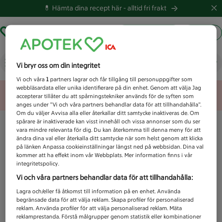
💊 Hämta dina recept här -
alltid fri frakt
Hämta ut recept
Logga in
Vad letar du efter idag?
Vi bryr oss om din integritet
Vi och våra
1
partners lagrar och får tillgång till personuppgifter som
webbläsardata eller unika identifierare på din enhet. Genom att välja Jag
Unknown error
accepterar tillåter du att spårningstekniker används för de syften som
anges under ”Vi och våra partners behandlar data för att tillhandahålla”.
Om du väljer Avvisa alla eller återkallar ditt samtycke inaktiveras de. Om
spårare är inaktiverade kan visst innehåll och vissa annonser som du ser
vara mindre relevanta för dig. Du kan återkomma till denna meny för att
ändra dina val eller återkalla ditt samtycke när som helst genom att klicka
på länken Anpassa cookieinställningar längst ned på webbsidan. Dina val
kommer att ha effekt inom vår Webbplats. Mer information finns i vår
integritetspolicy.
Vi och våra partners behandlar data för att tillhandahålla:
Lagra och/eller få åtkomst till information på en enhet. Använda
begränsade data för att välja reklam. Skapa profiler för personaliserad
reklam. Använda profiler för att välja personaliserad reklam. Mäta
reklamprestanda. Förstå målgrupper genom statistik eller kombinationer