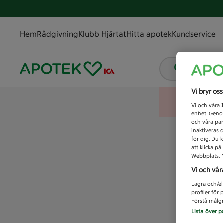
Hem
Rådgivning
Klubb Hjärtat
Hitta apotek
Kundservice
Vad letar
Vi bryr os
Vi och våra
enhet. Genom
och våra par
inaktiveras 
för dig. Du 
att klicka p
Webbplats. M
Vi och vår
Lagra och/el
profiler för
Förstå målgr
Lista över p