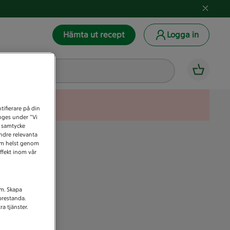
Hämta ut recept
Logga in
tifierare på din
anges under ”Vi
t samtycke
indre relevanta
som helst genom
ffekt inom vår
am. Skapa
prestanda.
a tjänster.