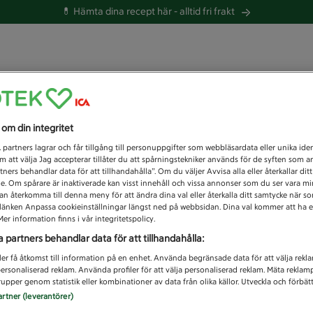
💊 Hämta dina recept här -
alltid fri frakt
 du efter idag?
s om din integritet
Unknown error
1
partners lagrar och får tillgång till personuppgifter som webbläsardata eller unika iden
 att välja Jag accepterar tillåter du att spårningstekniker används för de syften som 
tners behandlar data för att tillhandahålla”. Om du väljer Avvisa alla eller återkallar dit
de. Om spårare är inaktiverade kan visst innehåll och vissa annonser som du ser vara m
kan återkomma till denna meny för att ändra dina val eller återkalla ditt samtycke när 
å länken Anpassa cookieinställningar längst ned på webbsidan. Dina val kommer att ha e
er information finns i vår integritetspolicy.
a partners behandlar data för att tillhandahålla:
ler få åtkomst till information på en enhet. Använda begränsade data för att välja rekl
 personaliserad reklam. Använda profiler för att välja personaliserad reklam. Mäta reklam
upper genom statistik eller kombinationer av data från olika källor. Utveckla och förbättr
artner (leverantörer)