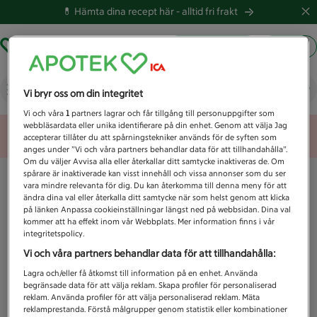
💊 Hämta dina recept här -
alltid fri frakt
Hämta ut recept
Logga in
Vad letar du efter idag?
Vi bryr oss om din integritet
Vi och våra
1
partners lagrar och får tillgång till personuppgifter som
webbläsardata eller unika identifierare på din enhet. Genom att välja Jag
Unknown error
accepterar tillåter du att spårningstekniker används för de syften som
anges under ”Vi och våra partners behandlar data för att tillhandahålla”.
Om du väljer Avvisa alla eller återkallar ditt samtycke inaktiveras de. Om
spårare är inaktiverade kan visst innehåll och vissa annonser som du ser
vara mindre relevanta för dig. Du kan återkomma till denna meny för att
ändra dina val eller återkalla ditt samtycke när som helst genom att klicka
på länken Anpassa cookieinställningar längst ned på webbsidan. Dina val
kommer att ha effekt inom vår Webbplats. Mer information finns i vår
integritetspolicy.
Vi och våra partners behandlar data för att tillhandahålla:
Lagra och/eller få åtkomst till information på en enhet. Använda
begränsade data för att välja reklam. Skapa profiler för personaliserad
reklam. Använda profiler för att välja personaliserad reklam. Mäta
reklamprestanda. Förstå målgrupper genom statistik eller kombinationer