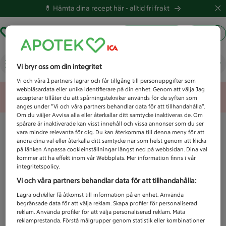
💊 Hämta dina recept här -
alltid fri frakt
Hämta ut recept
Logga in
Vad letar du efter idag?
Vi bryr oss om din integritet
Vi och våra
1
partners lagrar och får tillgång till personuppgifter som
webbläsardata eller unika identifierare på din enhet. Genom att välja Jag
Unknown error
accepterar tillåter du att spårningstekniker används för de syften som
anges under ”Vi och våra partners behandlar data för att tillhandahålla”.
Om du väljer Avvisa alla eller återkallar ditt samtycke inaktiveras de. Om
spårare är inaktiverade kan visst innehåll och vissa annonser som du ser
vara mindre relevanta för dig. Du kan återkomma till denna meny för att
ändra dina val eller återkalla ditt samtycke när som helst genom att klicka
på länken Anpassa cookieinställningar längst ned på webbsidan. Dina val
kommer att ha effekt inom vår Webbplats. Mer information finns i vår
integritetspolicy.
Vi och våra partners behandlar data för att tillhandahålla:
Lagra och/eller få åtkomst till information på en enhet. Använda
begränsade data för att välja reklam. Skapa profiler för personaliserad
reklam. Använda profiler för att välja personaliserad reklam. Mäta
reklamprestanda. Förstå målgrupper genom statistik eller kombinationer