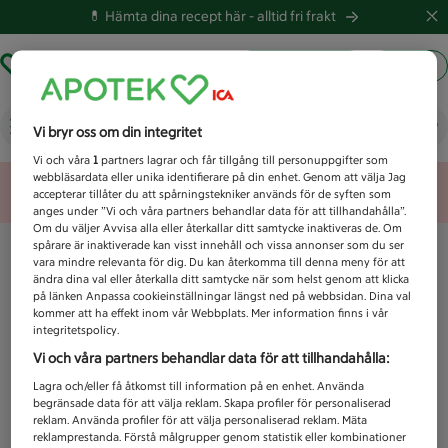
💊 Hämta dina recept här -
alltid fri frakt
Hämta ut recept
Logga in
Vad letar du efter idag?
Vi bryr oss om din integritet
Vi och våra
1
partners lagrar och får tillgång till personuppgifter som
webbläsardata eller unika identifierare på din enhet. Genom att välja Jag
Unknown error
accepterar tillåter du att spårningstekniker används för de syften som
anges under ”Vi och våra partners behandlar data för att tillhandahålla”.
Om du väljer Avvisa alla eller återkallar ditt samtycke inaktiveras de. Om
spårare är inaktiverade kan visst innehåll och vissa annonser som du ser
vara mindre relevanta för dig. Du kan återkomma till denna meny för att
ändra dina val eller återkalla ditt samtycke när som helst genom att klicka
på länken Anpassa cookieinställningar längst ned på webbsidan. Dina val
kommer att ha effekt inom vår Webbplats. Mer information finns i vår
integritetspolicy.
Vi och våra partners behandlar data för att tillhandahålla:
Lagra och/eller få åtkomst till information på en enhet. Använda
begränsade data för att välja reklam. Skapa profiler för personaliserad
reklam. Använda profiler för att välja personaliserad reklam. Mäta
reklamprestanda. Förstå målgrupper genom statistik eller kombinationer