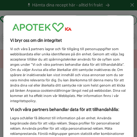
💊 Hämta dina recept här -
alltid fri frakt
Hämta ut recept
Logga in
Vad letar du efter idag?
Vi bryr oss om din integritet
Vi och våra
1
partners lagrar och får tillgång till personuppgifter som
webbläsardata eller unika identifierare på din enhet. Genom att välja Jag
Unknown error
accepterar tillåter du att spårningstekniker används för de syften som
anges under ”Vi och våra partners behandlar data för att tillhandahålla”.
Om du väljer Avvisa alla eller återkallar ditt samtycke inaktiveras de. Om
spårare är inaktiverade kan visst innehåll och vissa annonser som du ser
vara mindre relevanta för dig. Du kan återkomma till denna meny för att
ändra dina val eller återkalla ditt samtycke när som helst genom att klicka
på länken Anpassa cookieinställningar längst ned på webbsidan. Dina val
kommer att ha effekt inom vår Webbplats. Mer information finns i vår
integritetspolicy.
Vi och våra partners behandlar data för att tillhandahålla:
Lagra och/eller få åtkomst till information på en enhet. Använda
begränsade data för att välja reklam. Skapa profiler för personaliserad
reklam. Använda profiler för att välja personaliserad reklam. Mäta
reklamprestanda. Förstå målgrupper genom statistik eller kombinationer