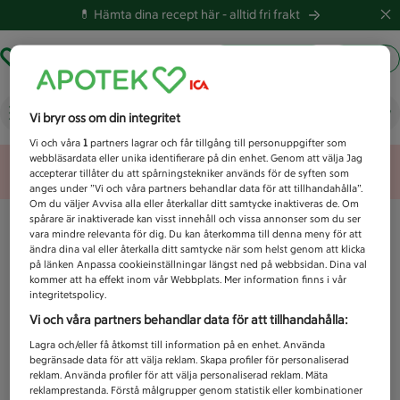
💊 Hämta dina recept här -
alltid fri frakt
Hämta ut recept
Logga in
Vad letar du efter idag?
Vi bryr oss om din integritet
Vi och våra
1
partners lagrar och får tillgång till personuppgifter som
webbläsardata eller unika identifierare på din enhet. Genom att välja Jag
Unknown error
accepterar tillåter du att spårningstekniker används för de syften som
anges under ”Vi och våra partners behandlar data för att tillhandahålla”.
Om du väljer Avvisa alla eller återkallar ditt samtycke inaktiveras de. Om
spårare är inaktiverade kan visst innehåll och vissa annonser som du ser
vara mindre relevanta för dig. Du kan återkomma till denna meny för att
ändra dina val eller återkalla ditt samtycke när som helst genom att klicka
på länken Anpassa cookieinställningar längst ned på webbsidan. Dina val
kommer att ha effekt inom vår Webbplats. Mer information finns i vår
integritetspolicy.
Vi och våra partners behandlar data för att tillhandahålla:
Lagra och/eller få åtkomst till information på en enhet. Använda
begränsade data för att välja reklam. Skapa profiler för personaliserad
reklam. Använda profiler för att välja personaliserad reklam. Mäta
reklamprestanda. Förstå målgrupper genom statistik eller kombinationer