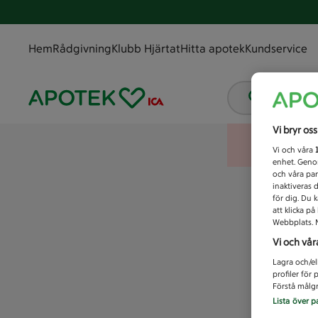
Hem
Rådgivning
Klubb Hjärtat
Hitta apotek
Kundservice
Vad letar
Vi bryr os
Vi och våra
enhet. Genom
och våra par
inaktiveras 
för dig. Du 
att klicka p
Webbplats. M
Vi och vår
Lagra och/el
profiler för
Förstå målgr
Lista över p