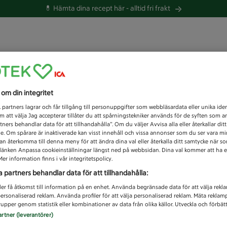
💊 Hämta dina recept här -
alltid fri frakt
 du efter idag?
s om din integritet
Unknown error
1
partners lagrar och får tillgång till personuppgifter som webbläsardata eller unika iden
 att välja Jag accepterar tillåter du att spårningstekniker används för de syften som 
tners behandlar data för att tillhandahålla”. Om du väljer Avvisa alla eller återkallar dit
de. Om spårare är inaktiverade kan visst innehåll och vissa annonser som du ser vara m
kan återkomma till denna meny för att ändra dina val eller återkalla ditt samtycke när 
å länken Anpassa cookieinställningar längst ned på webbsidan. Dina val kommer att ha e
er information finns i vår integritetspolicy.
a partners behandlar data för att tillhandahålla:
ler få åtkomst till information på en enhet. Använda begränsade data för att välja rekl
 personaliserad reklam. Använda profiler för att välja personaliserad reklam. Mäta reklam
upper genom statistik eller kombinationer av data från olika källor. Utveckla och förbättr
artner (leverantörer)