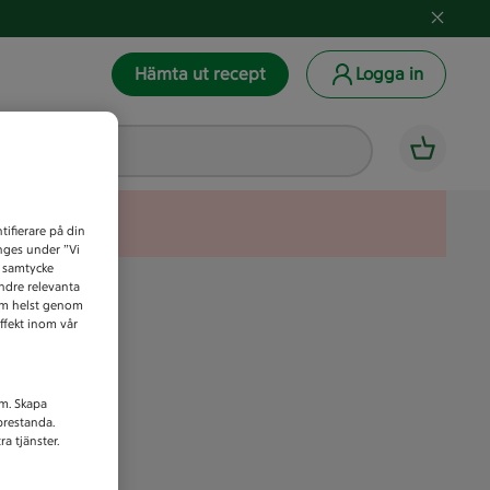
Hämta ut recept
Logga in
tifierare på din
anges under ”Vi
t samtycke
indre relevanta
som helst genom
ffekt inom vår
am. Skapa
prestanda.
a tjänster.