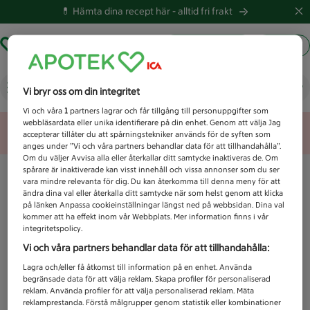
💊 Hämta dina recept här -
alltid fri frakt
Hämta ut recept
Logga in
Vad letar du efter idag?
Vi bryr oss om din integritet
Vi och våra
1
partners lagrar och får tillgång till personuppgifter som
webbläsardata eller unika identifierare på din enhet. Genom att välja Jag
Unknown error
accepterar tillåter du att spårningstekniker används för de syften som
anges under ”Vi och våra partners behandlar data för att tillhandahålla”.
Om du väljer Avvisa alla eller återkallar ditt samtycke inaktiveras de. Om
spårare är inaktiverade kan visst innehåll och vissa annonser som du ser
vara mindre relevanta för dig. Du kan återkomma till denna meny för att
ändra dina val eller återkalla ditt samtycke när som helst genom att klicka
på länken Anpassa cookieinställningar längst ned på webbsidan. Dina val
kommer att ha effekt inom vår Webbplats. Mer information finns i vår
integritetspolicy.
Vi och våra partners behandlar data för att tillhandahålla:
Lagra och/eller få åtkomst till information på en enhet. Använda
begränsade data för att välja reklam. Skapa profiler för personaliserad
reklam. Använda profiler för att välja personaliserad reklam. Mäta
reklamprestanda. Förstå målgrupper genom statistik eller kombinationer