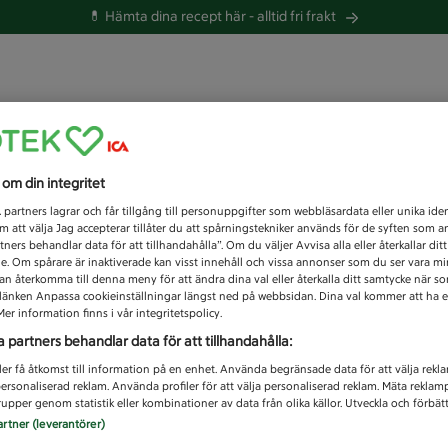
💊 Hämta dina recept här -
alltid fri frakt
 du efter idag?
s om din integritet
Unknown error
1
partners lagrar och får tillgång till personuppgifter som webbläsardata eller unika iden
 att välja Jag accepterar tillåter du att spårningstekniker används för de syften som 
tners behandlar data för att tillhandahålla”. Om du väljer Avvisa alla eller återkallar dit
de. Om spårare är inaktiverade kan visst innehåll och vissa annonser som du ser vara m
kan återkomma till denna meny för att ändra dina val eller återkalla ditt samtycke när 
å länken Anpassa cookieinställningar längst ned på webbsidan. Dina val kommer att ha e
er information finns i vår integritetspolicy.
a partners behandlar data för att tillhandahålla:
ler få åtkomst till information på en enhet. Använda begränsade data för att välja rekl
 personaliserad reklam. Använda profiler för att välja personaliserad reklam. Mäta reklam
upper genom statistik eller kombinationer av data från olika källor. Utveckla och förbättr
artner (leverantörer)