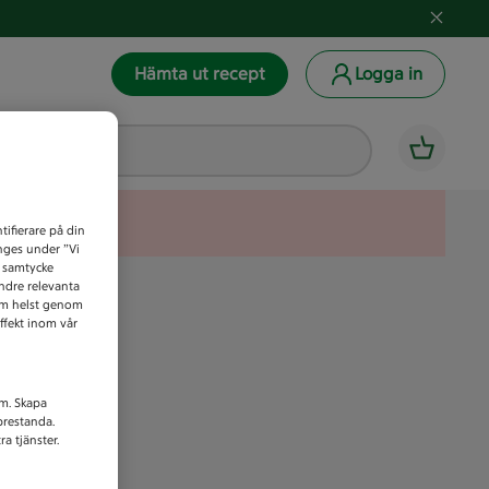
Hämta ut recept
Logga in
tifierare på din
anges under ”Vi
t samtycke
indre relevanta
som helst genom
ffekt inom vår
am. Skapa
prestanda.
a tjänster.