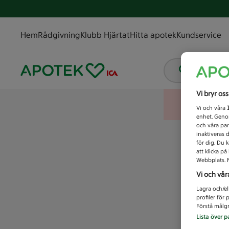
Hem
Rådgivning
Klubb Hjärtat
Hitta apotek
Kundservice
Vad letar
Vi bryr os
Vi och våra
enhet. Genom
och våra par
inaktiveras 
för dig. Du 
att klicka p
Webbplats. M
Vi och vår
Lagra och/el
profiler för
Förstå målgr
Lista över p