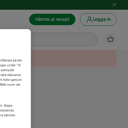
Hämta ut recept
Logga in
tifierare på din
anges under ”Vi
t samtycke
indre relevanta
som helst genom
ffekt inom vår
am. Skapa
prestanda.
a tjänster.