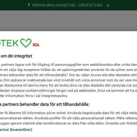
💊 Hämta dina recept här -
alltid fri frakt
 du efter idag?
s om din integritet
Unknown error
1
partners lagrar och får tillgång till personuppgifter som webbläsardata eller unika iden
 att välja Jag accepterar tillåter du att spårningstekniker används för de syften som 
tners behandlar data för att tillhandahålla”. Om du väljer Avvisa alla eller återkallar dit
de. Om spårare är inaktiverade kan visst innehåll och vissa annonser som du ser vara m
kan återkomma till denna meny för att ändra dina val eller återkalla ditt samtycke när 
å länken Anpassa cookieinställningar längst ned på webbsidan. Dina val kommer att ha e
er information finns i vår integritetspolicy.
a partners behandlar data för att tillhandahålla:
ler få åtkomst till information på en enhet. Använda begränsade data för att välja rekl
 personaliserad reklam. Använda profiler för att välja personaliserad reklam. Mäta reklam
upper genom statistik eller kombinationer av data från olika källor. Utveckla och förbättr
artner (leverantörer)