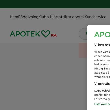
Hem
Rådgivning
Klubb Hjärtat
Hitta apotek
Kundservice
Vad letar
Vi bryr os
Vi och våra
enhet. Genom
och våra par
inaktiveras 
för dig. Du 
att klicka p
Webbplats. M
Vi och vår
Lagra och/el
profiler för
Förstå målgr
Lista över p