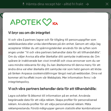
💊 Hämta dina recept här -
alltid fri frakt
Hämta ut recept
Logga in
Vad letar du efter idag?
Vi bryr oss om din integritet
Vi och våra
1
partners lagrar och får tillgång till personuppgifter som
webbläsardata eller unika identifierare på din enhet. Genom att välja Jag
Unknown error
accepterar tillåter du att spårningstekniker används för de syften som
anges under ”Vi och våra partners behandlar data för att tillhandahålla”.
Om du väljer Avvisa alla eller återkallar ditt samtycke inaktiveras de. Om
spårare är inaktiverade kan visst innehåll och vissa annonser som du ser
vara mindre relevanta för dig. Du kan återkomma till denna meny för att
ändra dina val eller återkalla ditt samtycke när som helst genom att klicka
på länken Anpassa cookieinställningar längst ned på webbsidan. Dina val
kommer att ha effekt inom vår Webbplats. Mer information finns i vår
integritetspolicy.
Vi och våra partners behandlar data för att tillhandahålla:
Lagra och/eller få åtkomst till information på en enhet. Använda
begränsade data för att välja reklam. Skapa profiler för personaliserad
reklam. Använda profiler för att välja personaliserad reklam. Mäta
reklamprestanda. Förstå målgrupper genom statistik eller kombinationer