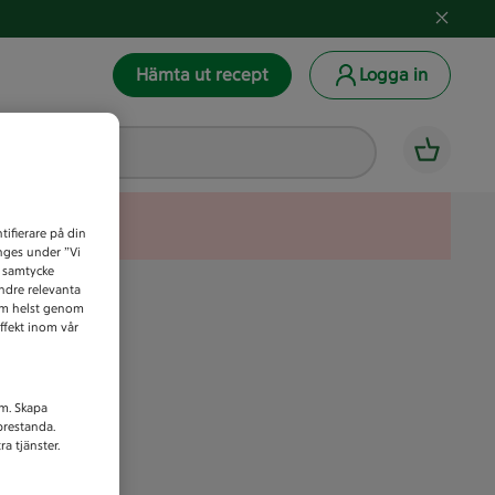
Hämta ut recept
Logga in
tifierare på din
anges under ”Vi
t samtycke
indre relevanta
som helst genom
ffekt inom vår
am. Skapa
prestanda.
a tjänster.