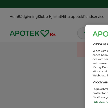
Hem
Rådgivning
Klubb Hjärtat
Hitta apotek
Kundservice
Vad letar
Vi bryr os
Vi och våra
enhet. Genom
och våra par
inaktiveras 
för dig. Du 
att klicka p
Webbplats. M
Vi och vår
Lagra och/el
profiler för
Förstå målgr
Lista över p