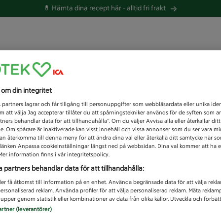
💊 Hämta dina recept här -
alltid fri frakt
 du efter idag?
s om din integritet
Unknown error
1
partners lagrar och får tillgång till personuppgifter som webbläsardata eller unika iden
 att välja Jag accepterar tillåter du att spårningstekniker används för de syften som 
tners behandlar data för att tillhandahålla”. Om du väljer Avvisa alla eller återkallar dit
de. Om spårare är inaktiverade kan visst innehåll och vissa annonser som du ser vara m
kan återkomma till denna meny för att ändra dina val eller återkalla ditt samtycke när 
å länken Anpassa cookieinställningar längst ned på webbsidan. Dina val kommer att ha e
er information finns i vår integritetspolicy.
a partners behandlar data för att tillhandahålla:
ler få åtkomst till information på en enhet. Använda begränsade data för att välja rekl
 personaliserad reklam. Använda profiler för att välja personaliserad reklam. Mäta reklam
upper genom statistik eller kombinationer av data från olika källor. Utveckla och förbättr
artner (leverantörer)