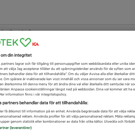
 du efter idag?
Unknown error
s om din integritet
1
partners lagrar och får tillgång till personuppgifter som webbläsardata eller unika iden
 att välja Jag accepterar tillåter du att spårningstekniker används för de syften som 
tners behandlar data för att tillhandahålla”. Om du väljer Avvisa alla eller återkallar dit
de. Om spårare är inaktiverade kan visst innehåll och vissa annonser som du ser vara m
kan återkomma till denna meny för att ändra dina val eller återkalla ditt samtycke när 
å länken Anpassa cookieinställningar längst ned på webbsidan. Dina val kommer att ha e
er information finns i vår integritetspolicy.
a partners behandlar data för att tillhandahålla:
ler få åtkomst till information på en enhet. Använda begränsade data för att välja rekl
 personaliserad reklam. Använda profiler för att välja personaliserad reklam. Mäta reklam
upper genom statistik eller kombinationer av data från olika källor. Utveckla och förbättr
artner (leverantörer)