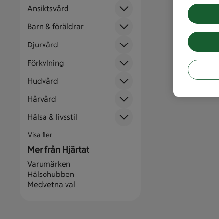
Ansiktsvård
Barn & föräldrar
Djurvård
Förkylning
Hudvård
Hårvård
Hälsa & livsstil
Visa fler
Mer från Hjärtat
Varumärken
Hälsohubben
Medvetna val