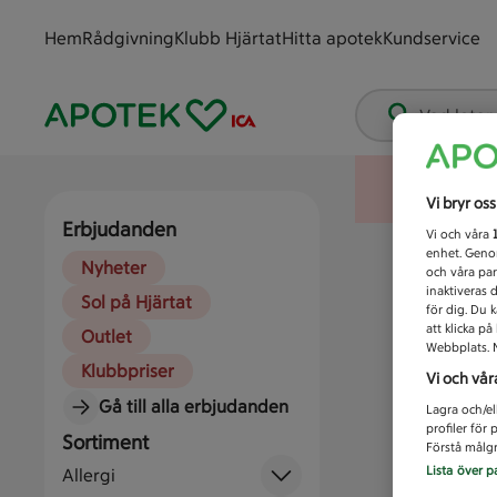
Hem
Rådgivning
Klubb Hjärtat
Hitta apotek
Kundservice
Vad letar
Vi bryr os
Erbjudanden
Vi och våra
enhet. Genom
Nyheter
och våra par
inaktiveras 
Sol på Hjärtat
för dig. Du 
att klicka p
Outlet
Webbplats. M
Klubbpriser
Vi och vår
Gå till alla erbjudanden
Lagra och/el
profiler för
Sortiment
Förstå målgr
Lista över p
Allergi