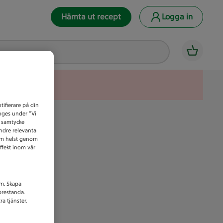
Hämta ut recept
Logga in
tifierare på din
anges under ”Vi
t samtycke
indre relevanta
som helst genom
ffekt inom vår
am. Skapa
prestanda.
a tjänster.