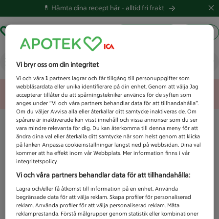
💊 Hämta dina recept här -
alltid fri frakt
Hämta ut recept
Logga in
Vad letar du efter idag?
Vi bryr oss om din integritet
Vi och våra
1
partners lagrar och får tillgång till personuppgifter som
webbläsardata eller unika identifierare på din enhet. Genom att välja Jag
Unknown error
accepterar tillåter du att spårningstekniker används för de syften som
anges under ”Vi och våra partners behandlar data för att tillhandahålla”.
Om du väljer Avvisa alla eller återkallar ditt samtycke inaktiveras de. Om
spårare är inaktiverade kan visst innehåll och vissa annonser som du ser
vara mindre relevanta för dig. Du kan återkomma till denna meny för att
ändra dina val eller återkalla ditt samtycke när som helst genom att klicka
på länken Anpassa cookieinställningar längst ned på webbsidan. Dina val
kommer att ha effekt inom vår Webbplats. Mer information finns i vår
integritetspolicy.
Vi och våra partners behandlar data för att tillhandahålla:
Lagra och/eller få åtkomst till information på en enhet. Använda
begränsade data för att välja reklam. Skapa profiler för personaliserad
reklam. Använda profiler för att välja personaliserad reklam. Mäta
reklamprestanda. Förstå målgrupper genom statistik eller kombinationer