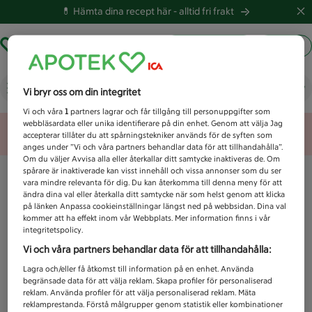
💊 Hämta dina recept här -
alltid fri frakt
Hämta ut recept
Logga in
Vad letar du efter idag?
Vi bryr oss om din integritet
Vi och våra
1
partners lagrar och får tillgång till personuppgifter som
webbläsardata eller unika identifierare på din enhet. Genom att välja Jag
Unknown error
accepterar tillåter du att spårningstekniker används för de syften som
anges under ”Vi och våra partners behandlar data för att tillhandahålla”.
Om du väljer Avvisa alla eller återkallar ditt samtycke inaktiveras de. Om
spårare är inaktiverade kan visst innehåll och vissa annonser som du ser
vara mindre relevanta för dig. Du kan återkomma till denna meny för att
ändra dina val eller återkalla ditt samtycke när som helst genom att klicka
på länken Anpassa cookieinställningar längst ned på webbsidan. Dina val
kommer att ha effekt inom vår Webbplats. Mer information finns i vår
integritetspolicy.
Vi och våra partners behandlar data för att tillhandahålla:
Lagra och/eller få åtkomst till information på en enhet. Använda
begränsade data för att välja reklam. Skapa profiler för personaliserad
reklam. Använda profiler för att välja personaliserad reklam. Mäta
reklamprestanda. Förstå målgrupper genom statistik eller kombinationer