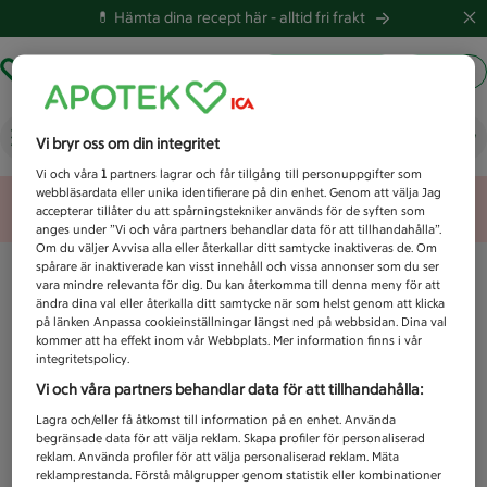
💊 Hämta dina recept här -
alltid fri frakt
Hämta ut recept
Logga in
Vad letar du efter idag?
Vi bryr oss om din integritet
Vi och våra
1
partners lagrar och får tillgång till personuppgifter som
webbläsardata eller unika identifierare på din enhet. Genom att välja Jag
Unknown error
accepterar tillåter du att spårningstekniker används för de syften som
anges under ”Vi och våra partners behandlar data för att tillhandahålla”.
Om du väljer Avvisa alla eller återkallar ditt samtycke inaktiveras de. Om
spårare är inaktiverade kan visst innehåll och vissa annonser som du ser
vara mindre relevanta för dig. Du kan återkomma till denna meny för att
ändra dina val eller återkalla ditt samtycke när som helst genom att klicka
på länken Anpassa cookieinställningar längst ned på webbsidan. Dina val
kommer att ha effekt inom vår Webbplats. Mer information finns i vår
integritetspolicy.
Vi och våra partners behandlar data för att tillhandahålla:
Lagra och/eller få åtkomst till information på en enhet. Använda
begränsade data för att välja reklam. Skapa profiler för personaliserad
reklam. Använda profiler för att välja personaliserad reklam. Mäta
reklamprestanda. Förstå målgrupper genom statistik eller kombinationer