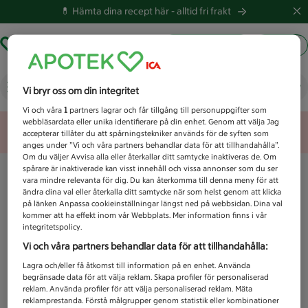
💊 Hämta dina recept här -
alltid fri frakt
Hämta ut recept
Logga in
Vad letar du efter idag?
Vi bryr oss om din integritet
Vi och våra
1
partners lagrar och får tillgång till personuppgifter som
webbläsardata eller unika identifierare på din enhet. Genom att välja Jag
Unknown error
accepterar tillåter du att spårningstekniker används för de syften som
anges under ”Vi och våra partners behandlar data för att tillhandahålla”.
Om du väljer Avvisa alla eller återkallar ditt samtycke inaktiveras de. Om
spårare är inaktiverade kan visst innehåll och vissa annonser som du ser
vara mindre relevanta för dig. Du kan återkomma till denna meny för att
ändra dina val eller återkalla ditt samtycke när som helst genom att klicka
på länken Anpassa cookieinställningar längst ned på webbsidan. Dina val
kommer att ha effekt inom vår Webbplats. Mer information finns i vår
integritetspolicy.
Vi och våra partners behandlar data för att tillhandahålla:
Lagra och/eller få åtkomst till information på en enhet. Använda
begränsade data för att välja reklam. Skapa profiler för personaliserad
reklam. Använda profiler för att välja personaliserad reklam. Mäta
reklamprestanda. Förstå målgrupper genom statistik eller kombinationer