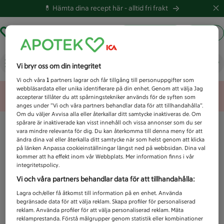
💊 Hämta dina recept här -
alltid fri frakt
Hämta ut recept
Logga in
Vad letar du efter idag?
Vi bryr oss om din integritet
Vi och våra
1
partners lagrar och får tillgång till personuppgifter som
webbläsardata eller unika identifierare på din enhet. Genom att välja Jag
Unknown error
accepterar tillåter du att spårningstekniker används för de syften som
anges under ”Vi och våra partners behandlar data för att tillhandahålla”.
Om du väljer Avvisa alla eller återkallar ditt samtycke inaktiveras de. Om
spårare är inaktiverade kan visst innehåll och vissa annonser som du ser
vara mindre relevanta för dig. Du kan återkomma till denna meny för att
ändra dina val eller återkalla ditt samtycke när som helst genom att klicka
på länken Anpassa cookieinställningar längst ned på webbsidan. Dina val
kommer att ha effekt inom vår Webbplats. Mer information finns i vår
integritetspolicy.
Vi och våra partners behandlar data för att tillhandahålla:
Lagra och/eller få åtkomst till information på en enhet. Använda
begränsade data för att välja reklam. Skapa profiler för personaliserad
reklam. Använda profiler för att välja personaliserad reklam. Mäta
reklamprestanda. Förstå målgrupper genom statistik eller kombinationer