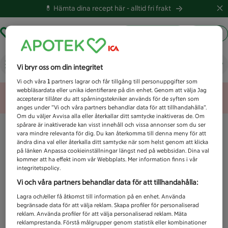
💊 Hämta dina recept här -
alltid fri frakt
Hämta ut recept
Logga in
Vad letar du efter idag?
Vi bryr oss om din integritet
Vi och våra
1
partners lagrar och får tillgång till personuppgifter som
webbläsardata eller unika identifierare på din enhet. Genom att välja Jag
Unknown error
accepterar tillåter du att spårningstekniker används för de syften som
anges under ”Vi och våra partners behandlar data för att tillhandahålla”.
Om du väljer Avvisa alla eller återkallar ditt samtycke inaktiveras de. Om
spårare är inaktiverade kan visst innehåll och vissa annonser som du ser
vara mindre relevanta för dig. Du kan återkomma till denna meny för att
ändra dina val eller återkalla ditt samtycke när som helst genom att klicka
på länken Anpassa cookieinställningar längst ned på webbsidan. Dina val
kommer att ha effekt inom vår Webbplats. Mer information finns i vår
integritetspolicy.
Vi och våra partners behandlar data för att tillhandahålla:
Lagra och/eller få åtkomst till information på en enhet. Använda
begränsade data för att välja reklam. Skapa profiler för personaliserad
reklam. Använda profiler för att välja personaliserad reklam. Mäta
reklamprestanda. Förstå målgrupper genom statistik eller kombinationer