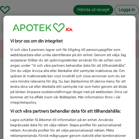
Hämta ut recept
Logga in
Vad letar du efter idag?
Vi bryr oss om din integritet
Unknown error
Vi och våra
1
partners lagrar och får tillgång till personuppgifter som
webbläsardata eller unika identifierare på din enhet. Genom att välja Jag
accepterar tillåter du att spårningstekniker används för de syften som
anges under ”Vi och våra partners behandlar data för att tillhandahålla”.
Om du väljer Avvisa alla eller återkallar ditt samtycke inaktiveras de. Om
spårare är inaktiverade kan visst innehåll och vissa annonser som du ser
vara mindre relevanta för dig. Du kan återkomma till denna meny för att
ändra dina val eller återkalla ditt samtycke när som helst genom att klicka
på länken Anpassa cookieinställningar längst ned på webbsidan. Dina val
kommer att ha effekt inom vår Webbplats. Mer information finns i vår
integritetspolicy.
Vi och våra partners behandlar data för att tillhandahålla:
Lagra och/eller få åtkomst till information på en enhet. Använda
begränsade data för att välja reklam. Skapa profiler för personaliserad
reklam. Använda profiler för att välja personaliserad reklam. Mäta
reklamprestanda. Förstå målgrupper genom statistik eller kombinationer